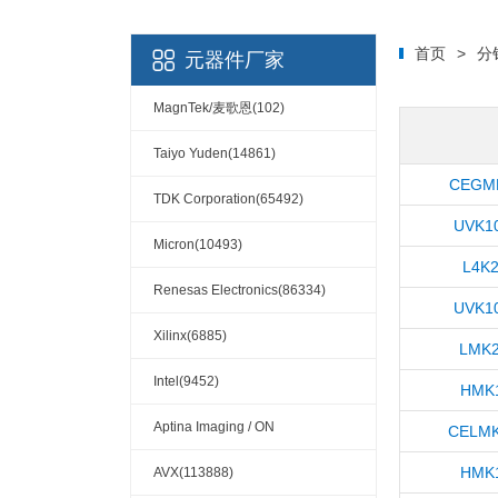
首页
>
分
元器件厂家
MagnTek/麦歌恩(102)
Taiyo Yuden(14861)
CEGMK
TDK Corporation(65492)
UVK1
Micron(10493)
L4K
Renesas Electronics(86334)
UVK1
Xilinx(6885)
LMK2
Intel(9452)
HMK1
Aptina Imaging / ON
CELMK
Semiconductor(148)
HMK1
AVX(113888)