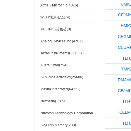
UMK2
Atmel / Microchip(4876)
CEJMK
WCH/南京沁恒(74)
HMK2
INJOINIC/英集芯(0)
CEGMK
Analog Devices Inc.(47012)
CEUMK
Texas Instruments(121337)
TLH
Altera / Intel(7946)
TMK2
STMicroelectronics(25688)
RMJMK
Maxim Integrated(64221)
CEJMK
Nexperia(12890)
TLH
CELM
Nuvoton Technology Corporation
TLH
America(1765)
SkyHigh Memory(288)