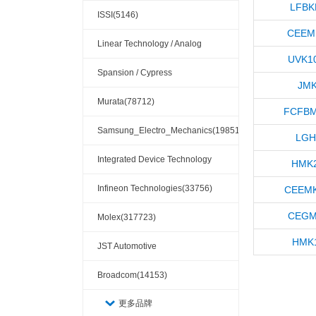
LFBK
ISSI(5146)
CEEM
Linear Technology / Analog
UVK1
Devices(37295)
Spansion / Cypress
JMK
Semiconductor(5097)
Murata(78712)
FCFBM
Samsung_Electro_Mechanics(19851)
LGH
Integrated Device Technology
HMK2
(IDT) / Renesas(34378)
Infineon Technologies(33756)
CEEMK
CEGM
Molex(317723)
HMK1
JST Automotive
Connectors(10110)
Broadcom(14153)
更多品牌