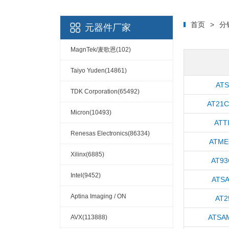
首页
>
分
元器件厂家
MagnTek/麦歌恩(102)
Taiyo Yuden(14861)
ATS
TDK Corporation(65492)
AT21C
Micron(10493)
ATT
Renesas Electronics(86334)
ATME
Xilinx(6885)
AT93
Intel(9452)
ATS
Aptina Imaging / ON
AT2
Semiconductor(148)
ATSA
AVX(113888)