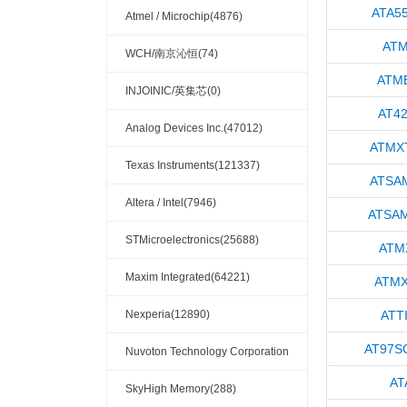
ATA5
Atmel / Microchip(4876)
AT
WCH/南京沁恒(74)
ATM
INJOINIC/英集芯(0)
AT4
Analog Devices Inc.(47012)
ATMX
Texas Instruments(121337)
ATSA
Altera / Intel(7946)
ATSA
STMicroelectronics(25688)
ATM
Maxim Integrated(64221)
ATMX
Nexperia(12890)
ATT
AT97S
Nuvoton Technology Corporation
AT
America(1765)
SkyHigh Memory(288)