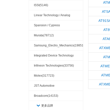
ATM
ISSI(5146)
ATS
Linear Technology / Analog
AT91S
Devices(37295)
Spansion / Cypress
AT8
Semiconductor(5097)
Murata(78712)
ATA
Samsung_Electro_Mechanics(19851)
ATXM
Integrated Device Technology
ATM
(IDT) / Renesas(34378)
Infineon Technologies(33756)
ATME
ATME
Molex(317723)
ATXM
JST Automotive
Connectors(10110)
Broadcom(14153)
更多品牌