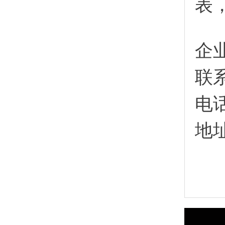
表
企
联
电
地