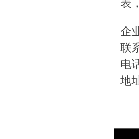
表
企
联
电
地