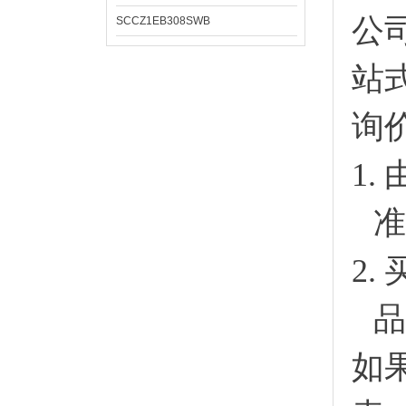
公
SCCZ1EB308SWB
站
询
1.
准
2.
品
如