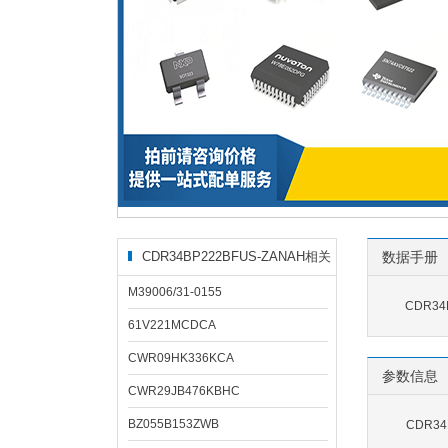
CDR34BP222BFUS-ZANAH相关
数据手册
型号
M39006/31-0155
CDR34
61V221MCDCA
CWR09HK336KCA
参数信息
CWR29JB476KBHC
BZ055B153ZWB
CDR3