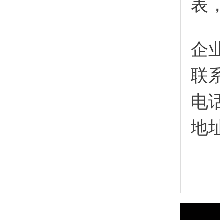
表
企
联
电
地