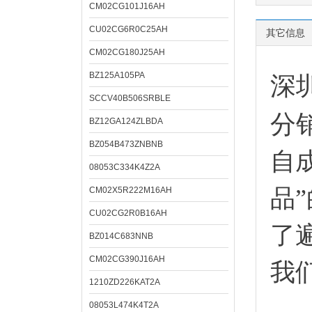
CM02CG101J16AH
CU02CG6R0C25AH
其它信息
CM02CG180J25AH
BZ125A105PA
深
SCCV40B506SRBLE
分
BZ12GA124ZLBDA
BZ054B473ZNBNB
自
08053C334K4Z2A
品
CM02X5R222M16AH
CU02CG2R0B16AH
了
BZ014C683NNB
CM02CG390J16AH
我
1210ZD226KAT2A
08053L474K4T2A