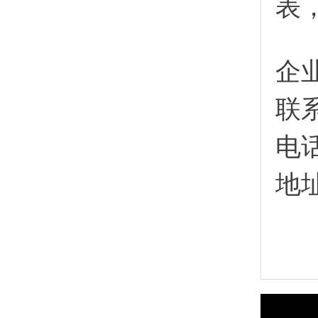
表
企
联
电
地