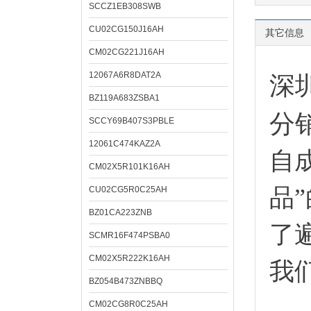
SCCZ1EB308SWB
CU02CG150J16AH
其它信息
CM02CG221J16AH
12067A6R8DAT2A
深
BZ119A683ZSBA1
分
SCCY69B407S3PBLE
12061C474KAZ2A
自
CM02X5R101K16AH
品
CU02CG5R0C25AH
BZ01CA223ZNB
了
SCMR16F474PSBA0
CM02X5R222K16AH
我
BZ054B473ZNBBQ
CM02CG8R0C25AH