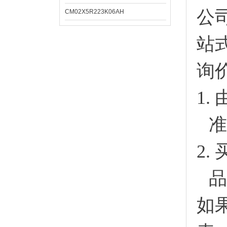
公
CM02X5R223K06AH
站
询
1.
准
2.
品
如