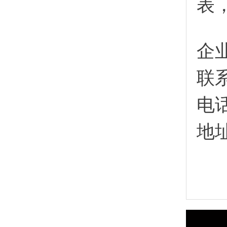
表
企
联
电
地