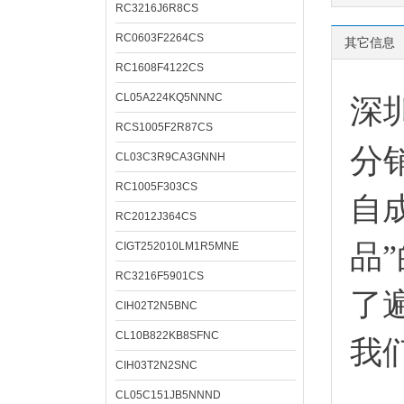
RC3216J6R8CS
RC0603F2264CS
其它信息
RC1608F4122CS
CL05A224KQ5NNNC
深
RCS1005F2R87CS
分
CL03C3R9CA3GNNH
RC1005F303CS
自
RC2012J364CS
品
CIGT252010LM1R5MNE
RC3216F5901CS
了
CIH02T2N5BNC
CL10B822KB8SFNC
我
CIH03T2N2SNC
CL05C151JB5NNND