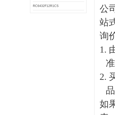
公
RC6432F12R1CS
站
询
1.
准
2.
品
如