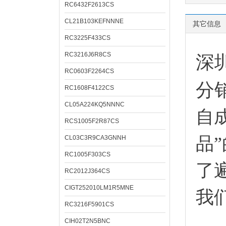
RC6432F2613CS
CL21B103KEFNNNE
其它信息
RC3225F433CS
RC3216J6R8CS
深
RC0603F2264CS
分
RC1608F4122CS
CL05A224KQ5NNNC
自
RCS1005F2R87CS
品
CL03C3R9CA3GNNH
RC1005F303CS
了
RC2012J364CS
CIGT252010LM1R5MNE
我
RC3216F5901CS
CIH02T2N5BNC