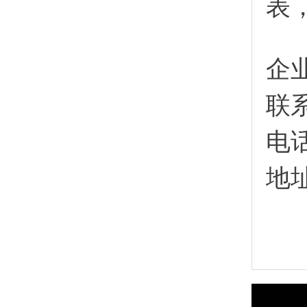
表
企
联
电
地