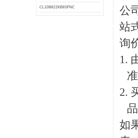
公
CL10B822KB8SFNC
站
询
1.
准
2.
品
如