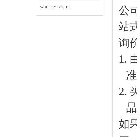
公
74HCT139DB,118
站
询
1.
准
2.
品
如