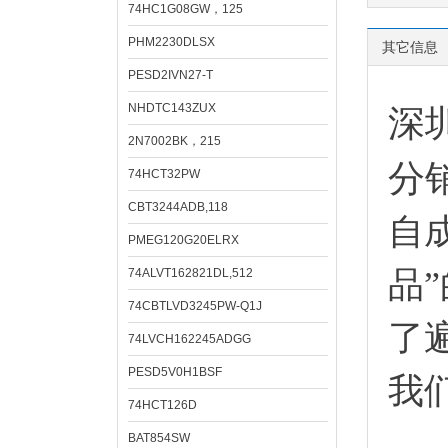
74HC1G08GW，125
PHM2230DLSX
其它信息
PESD2IVN27-T
NHDTC143ZUX
深
2N7002BK，215
分
74HCT32PW
CBT3244ADB,118
自
PMEG120G20ELRX
品
74ALVT162821DL,512
74CBTLVD3245PW-Q1J
了
74LVCH162245ADGG
PESD5V0H1BSF
我
74HCT126D
BAT854SW