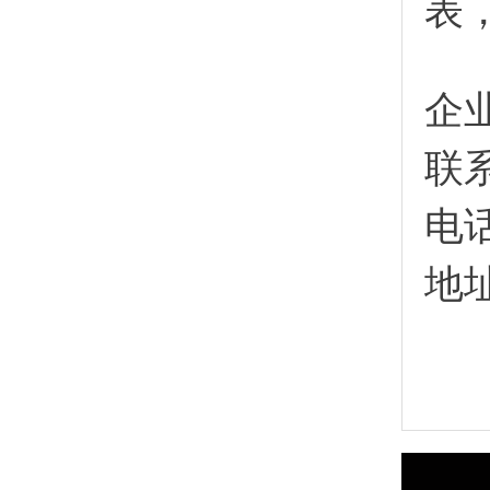
表
企
联
电
地