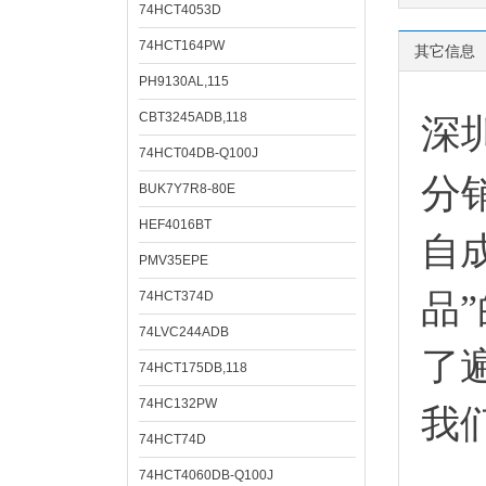
74HCT4053D
74HCT164PW
其它信息
PH9130AL,115
CBT3245ADB,118
深
74HCT04DB-Q100J
分
BUK7Y7R8-80E
HEF4016BT
自
PMV35EPE
品
74HCT374D
74LVC244ADB
了
74HCT175DB,118
74HC132PW
我
74HCT74D
74HCT4060DB-Q100J