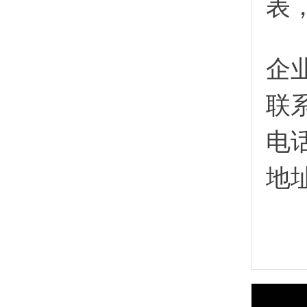
表
企
联
电
地