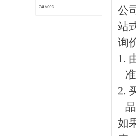
公
74LV00D
站
询
1.
准
2.
品
如