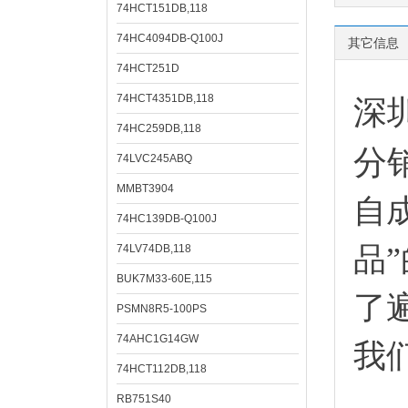
74HCT151DB,118
74HC4094DB-Q100J
其它信息
74HCT251D
74HCT4351DB,118
深
74HC259DB,118
分
74LVC245ABQ
MMBT3904
自
74HC139DB-Q100J
品
74LV74DB,118
BUK7M33-60E,115
了
PSMN8R5-100PS
74AHC1G14GW
我
74HCT112DB,118
RB751S40