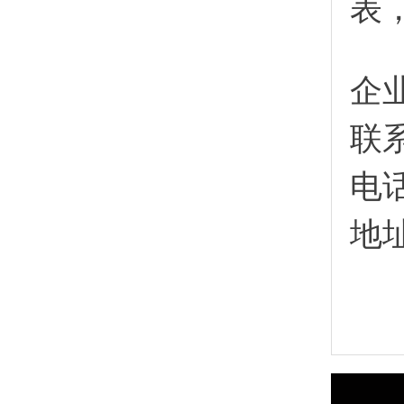
表
企
联
电
地