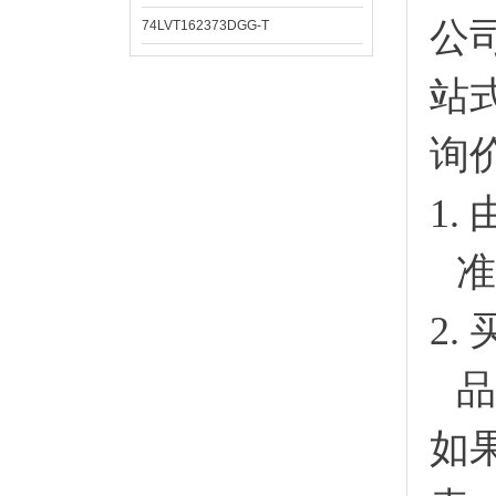
公
74LVT162373DGG-T
站
询
1.
准
2.
品
如