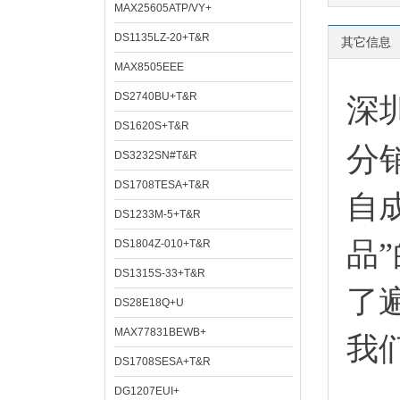
MAX25605ATP/VY+
DS1135LZ-20+T&R
其它信息
MAX8505EEE
DS2740BU+T&R
深
DS1620S+T&R
分
DS3232SN#T&R
DS1708TESA+T&R
自
DS1233M-5+T&R
品
DS1804Z-010+T&R
DS1315S-33+T&R
了
DS28E18Q+U
MAX77831BEWB+
我
DS1708SESA+T&R
DG1207EUI+