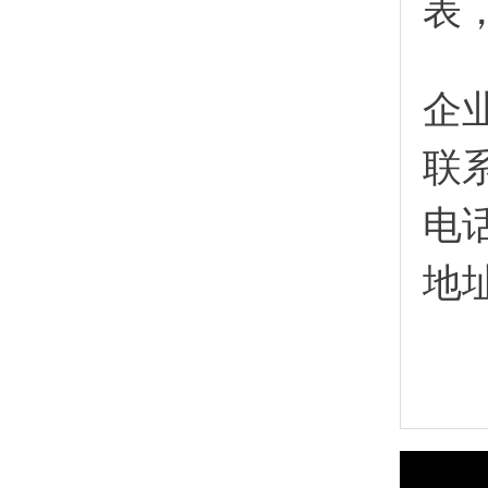
表
企
联
电
地