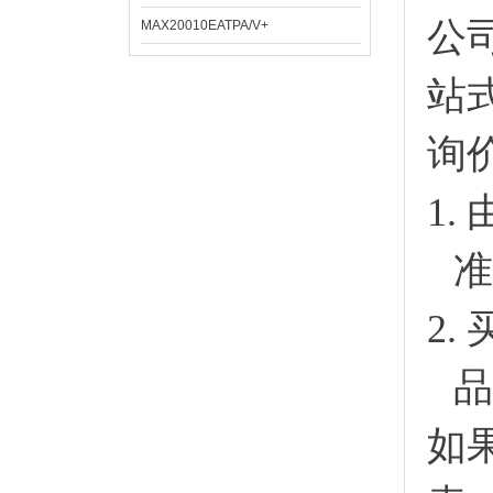
公
MAX20010EATPA/V+
站
询
1.
准
2.
品
如