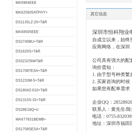
MAX964EEE
MAX25605ATP/VY+
其它信息
DS1135LZ-20+T&R
深圳市恒科翔业
MAX8505EEE
自成立以来，始终
DS2740BU+T&R
应商网络，在深圳
DS1620S+T&R
公司具有强大的配
DS3232SN#T&R
询价需知：
DS1708TESA+T&R
1.
由于型号种类繁
DS1233M-5+T&R
2.
买家咨询的时候
如果您有配单需求
DS1804Z-010+T&R
DS1315S-33+T&R
企业
QQ：285289206
联系人：黄先生
/
DS28E18Q+U
电话：
0755-832039
MAX77831BEWB+
地址：深圳市福田
DS1708SESA+T&R