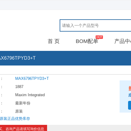
首 页
BOM配单
产品中
X6796TPYD3+T
：
MAX6796TPYD3+T
：
1887
：
Maxim Integrated
：
最新年份
：
原装
原装正品优势库存
买、咨询产品请填写询价信息