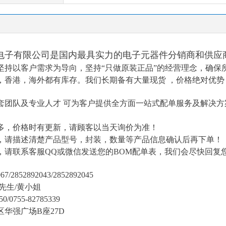
电子有限公司是国内最具实力的电子元器件分销商和供应
坚持以客户需求为导向，坚持
“只做原装正品”的经营理念，确保
，香港，海外都有库存。我们长期备有大量现货 ，价格绝对优势
套团队及专业人才
可为客户提供全方面一站式配单服务及解决方
多，价格时有更新，请顾客以当天询价为准！
，请描述清楚产品型号，封装，数量等产品信息确认后再下单！
，请联系客服
QQ或微信发送您的BOM配单表
，我们会尽快回复
7/2852892043/2852892045
陈先生/黄小姐
50/0755-82785339
区华强广场
B座27D