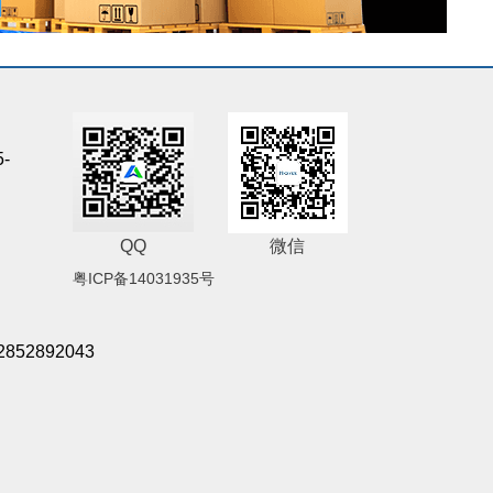
5-
QQ
微信
粤ICP备14031935号
2852892043