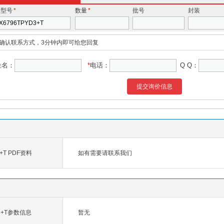
价型号
*
数量
*
批号
封装
确认联系方式，3分钟内即可给您回复
姓名：
*
电话：
Q Q：
提交询价信息
3+T PDF资料
如有需要请联系我们
D3+T参数信息
暂无