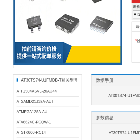
询
请
*
AT30TS74-U1FMDB-T相关型号
数据手册
ATF1504ASVL-20AU44
AT30TS74-U1FM
ATSAMD21J18A-AUT
ATMEGA128A-AU
参数信息
ATA6624C-PGQW-1
ATSTK600-RC14
AT30TS74-U1F