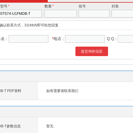
价型号
*
数量
*
批号
封装
确认联系方式，3分钟内即可给您回复
姓名：
*
电话：
Q Q：
提交询价信息
DB-T PDF资料
如有需要请联系我们
MDB-T参数信息
暂无