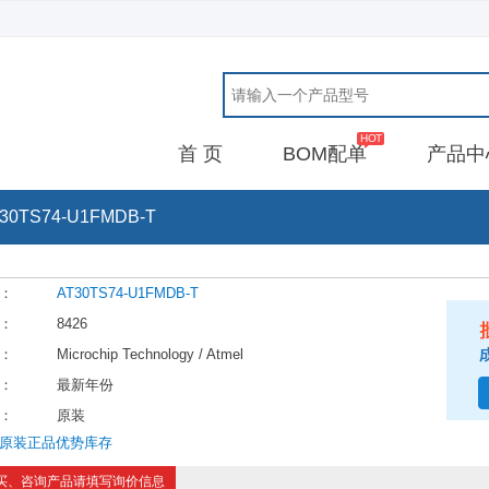
首 页
BOM配单
产品中
30TS74-U1FMDB-T
：
AT30TS74-U1FMDB-T
：
8426
：
Microchip Technology / Atmel
：
最新年份
：
原装
原装正品优势库存
买、咨询产品请填写询价信息