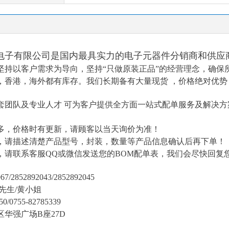
电子有限公司是国内最具实力的电子元器件分销商和供应
坚持以客户需求为导向，坚持
“只做原装正品”的经营理念，确保
，香港，海外都有库存。我们长期备有大量现货 ，价格绝对优势
套团队及专业人才
可为客户提供全方面一站式配单服务及解决方
多，价格时有更新，请顾客以当天询价为准！
，请描述清楚产品型号，封装，数量等产品信息确认后再下单！
，请联系客服
QQ或微信发送您的BOM配单表
，我们会尽快回复
7/2852892043/2852892045
陈先生/黄小姐
50/0755-82785339
区华强广场
B座27D