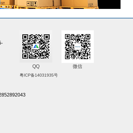
5-
QQ
微信
粤ICP备14031935号
2852892043