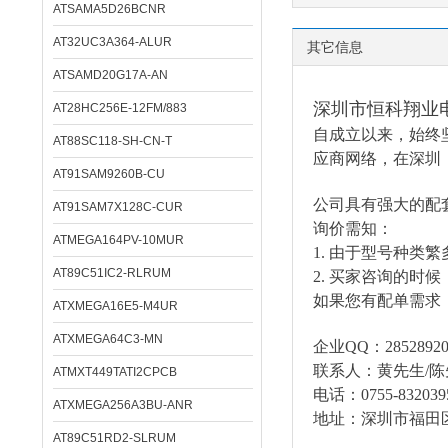
ATSAMA5D26BCNR
AT32UC3A364-ALUR
其它信息
ATSAMD20G17A-AN
深圳市恒科翔业
AT28HC256E-12FM/883
自成立以来，始终
AT88SC118-SH-CN-T
应商网络，在深圳
AT91SAM9260B-CU
公司具有强大的配
AT91SAM7X128C-CUR
询价需知：
ATMEGA164PV-10MUR
1.
由于型号种类繁
AT89C51IC2-RLRUM
2.
买家咨询的时候
如果您有配单需求
ATXMEGA16E5-M4UR
ATXMEGA64C3-MN
企业
QQ：285289206
联系人：黄先生
/
ATMXT449TATI2CPCB
电话：
0755-832039
ATXMEGA256A3BU-ANR
地址：深圳市福田
AT89C51RD2-SLRUM