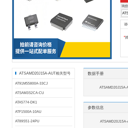
询
请
*
ATSAMD20J15A-AUT相关型号
数据手册
AT91M55800A-33CJ
ATSAMD20J15A
ATSAM3S2CA-CU
ATA5774-DK1
参数信息
ATF1500A-10AU
AT89S51-24PU
ATSAMD20J15