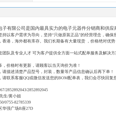
电子有限公司是国内最具实力的电子元器件分销商和供应
坚持以客户需求为导向，坚持
“只做原装正品”的经营理念，确保
，香港，海外都有库存。我们长期备有大量现货 ，价格绝对优势
套团队及专业人才
可为客户提供全方面一站式配单服务及解决方
多，价格时有更新，请顾客以当天询价为准！
，请描述清楚产品型号，封装，数量等产品信息确认后再下单！
，请联系客服
QQ或微信发送您的BOM配单表
，我们会尽快回复
7/2852892043/2852892045
陈先生/黄小姐
50/0755-82785339
区华强广场
B座27D