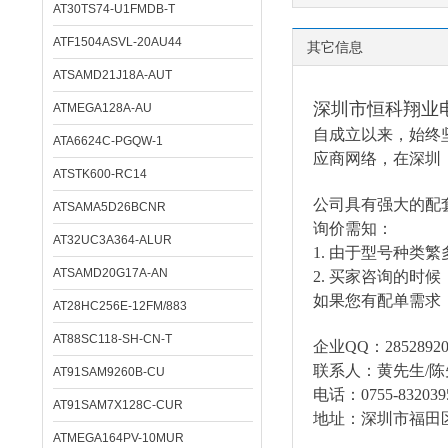
AT30TS74-U1FMDB-T
ATF1504ASVL-20AU44
其它信息
ATSAMD21J18A-AUT
深圳市恒科翔业
ATMEGA128A-AU
自成立以来，始终
ATA6624C-PGQW-1
应商网络，在深圳
ATSTK600-RC14
公司具有强大的配
ATSAMA5D26BCNR
询价需知：
AT32UC3A364-ALUR
1.
由于型号种类繁
ATSAMD20G17A-AN
2.
买家咨询的时候
如果您有配单需求
AT28HC256E-12FM/883
AT88SC118-SH-CN-T
企业
QQ：285289206
联系人：黄先生
/
AT91SAM9260B-CU
电话：
0755-832039
AT91SAM7X128C-CUR
地址：深圳市福田
ATMEGA164PV-10MUR