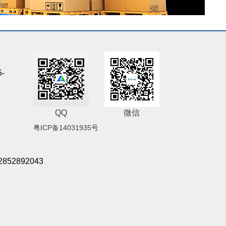
5-
QQ
微信
粤ICP备14031935号
2852892043