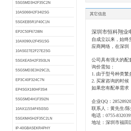
5SGSMD3H2F35C2N
10AS066H2F34I2SG
其它信息
5SGXEB5R1F40C1N
深圳市恒科翔业
EP2C50F672I8N
自成立以来，始终
10AX090U2F45I1SG
应商网络，在深圳
10AS027E2F27E2SG
公司具有强大的配
5SGXEA5H2F35I3LN
询价需知：
5SGSMD3E3H29C2L
1.
由于型号种类繁
EP3C40F324C7N
2.
买家咨询的时候
如果您有配单需求
EP4SGX180HF35I4
5SGSMD4H1F35I2N
企业
QQ：285289206
联系人：黄先生
/
10AX115S4F45I3SG
电话：
0755-832039
5SGXMA5H2F35C2LN
地址：深圳市福田
IP-40GBASEKR4PHY