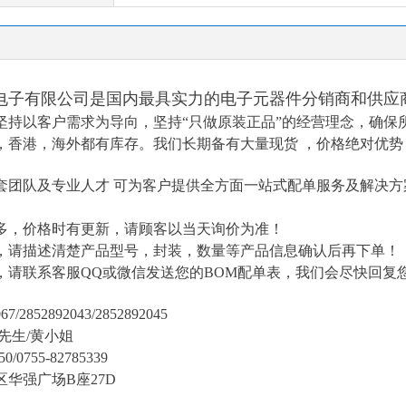
电子有限公司是国内最具实力的电子元器件分销商和供应
坚持以客户需求为导向，坚持
“只做原装正品”的经营理念，确保
，香港，海外都有库存。我们长期备有大量现货 ，价格绝对优势
套团队及专业人才
可为客户提供全方面一站式配单服务及解决方
多，价格时有更新，请顾客以当天询价为准！
，请描述清楚产品型号，封装，数量等产品信息确认后再下单！
，请联系客服
QQ或微信发送您的BOM配单表
，我们会尽快回复
7/2852892043/2852892045
陈先生/黄小姐
50/0755-82785339
区华强广场
B座27D