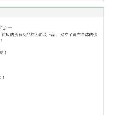
商之一
所供应的所有商品均为原装正品。 建立了遍布全球的供
！
案！
您！