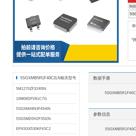
询
请
*
5SGXMB5R1F40C2LN相关型号
数据手册
5M1270ZF324I5N
5SGXMB5R1F40
10M08DFV81C7G
5SGXMA9N3F45I4N
参数信息
5SGSMD5H2F35I2N
EP4SGX530KF43C2
5SGXMB5R1F4