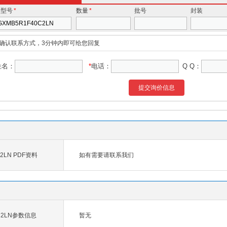
价型号
*
数量
*
批号
封装
确认联系方式，3分钟内即可给您回复
姓名：
*
电话：
Q Q：
提交询价信息
C2LN PDF资料
如有需要请联系我们
0C2LN参数信息
暂无