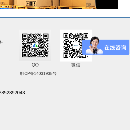
5-
QQ
微信
粤ICP备14031935号
2852892043