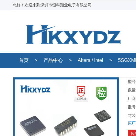
您好！欢迎来到深圳市恒科翔业电子有限公司
首页
>
产品中心
>
Altera / Intel
>
5SGXM
型号
数量
厂商
批号
封装
原厂
购