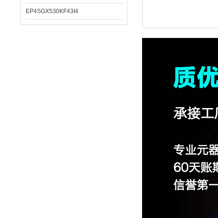
EP4SGX530KF43I4