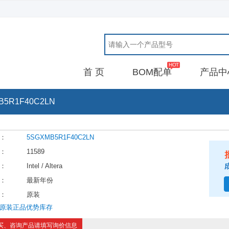
首 页
BOM配单
产品中
B5R1F40C2LN
：
5SGXMB5R1F40C2LN
：
11589
：
Intel / Altera
：
最新年份
：
原装
原装正品优势库存
买、咨询产品请填写询价信息